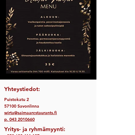
Yhteystiedot:
Puistokatu 2
57100 Savonlinna
wirta@saimaarestaurants.fi
p.
043 2010660
Yritys- ja ryhmämyynti: