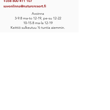
+358 600 411 107
savonlinna@natureresort.fi
Avoinna
3-9.8 ma-to 12-19, pe-su 12-22
10-15.8 ma-la 12-19
Keittiö sulkeutuu ½ tuntia aiemmin.
Toimimme walk-in ravintolana, emme ota
vastaan pöytävarauksia.
Varaa myös majoitus
sekä aktiviteetteja
Savonlinnasta:
natureresorts.fi