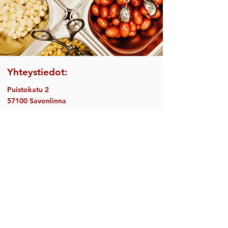
Yhteystiedot:
Puistokatu 2
57100 Savonlinna
wirta@saimaarestaurants.fi
p.
043 2010660
Yritys- ja ryhmämyynti:
+358 600 411 107
savonlinna@natureresort.fi
Avoinna
3-9.8 ma-to 12-19, pe-su 12-22
10-15.8 ma-la 12-19
Keittiö sulkeutuu ½ tuntia aiemmin.
Toimimme walk-in ravintolana, emme ota