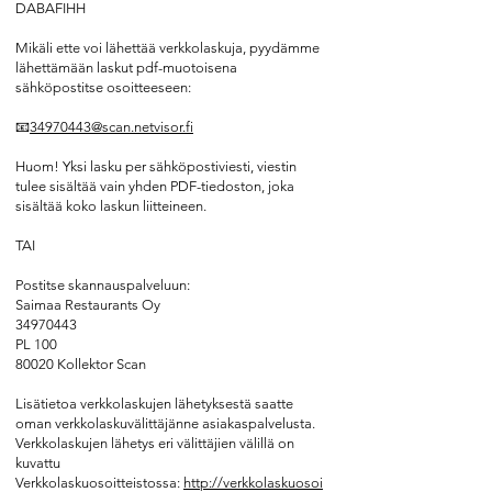
DABAFIHH
Mikäli ette voi lähettää verkkolaskuja, pyydämme
lähettämään laskut pdf-muotoisena
sähköpostitse osoitteeseen:
📧
34970443@scan.netvisor.fi
Huom! Yksi lasku per sähköpostiviesti, viestin
tulee sisältää vain yhden PDF-tiedoston, joka
sisältää koko laskun liitteineen.
TAI
Postitse skannauspalveluun:
Saimaa Restaurants Oy
34970443
PL 100
80020 Kollektor Scan
Lisätietoa verkkolaskujen lähetyksestä saatte
oman verkkolaskuvälittäjänne asiakaspalvelusta.
Verkkolaskujen lähetys eri välittäjien välillä on
kuvattu
Verkkolaskuosoitteistossa:
http://verkkolaskuosoi