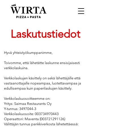
Laskutustiedot
Hyvä yhteistyökumppanimme,
Toivomme, että lähetätte laskunne ensisijaisesti
verkkolaskuina.
Verkkolaskujen käsittely on sekä lähettäjälle että
vastaanottajalle nopeampaa, luotettavampaa ja
edullisempaa kuin paperilaskujen käsittely.
Verkkolaskuosoitteemme on:
Yritys: Saimaa Restaurants Oy
Y-tunnus:
3497044-3
Verkkolaskuosoite:
003734970443
Operaattori: Maventa
(003721291126)
Välittäjän tunnus pankkiverkosta lähetettäessä: