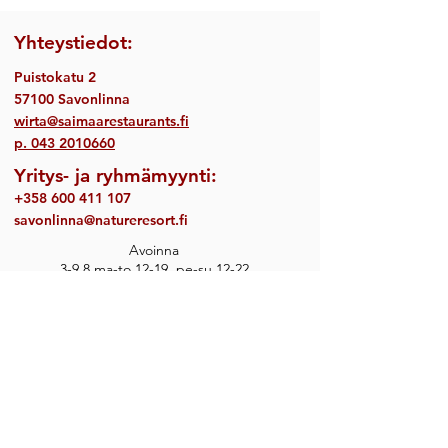
Yhteystiedot:
Puistokatu 2
57100 Savonlinna
wirta@saimaarestaurants.fi
p.
043 2010660
Yritys- ja ryhmämyynti:
+358 600 411 107
savonlinna@natureresort.fi
Avoinna
3-9.8 ma-to 12-19, pe-su 12-22
10-15.8 ma-la 12-19
Keittiö sulkeutuu ½ tuntia aiemmin.
Toimimme walk-in ravintolana, emme ota
vastaan pöytävarauksia.
Varaa myös majoitus
sekä aktiviteetteja