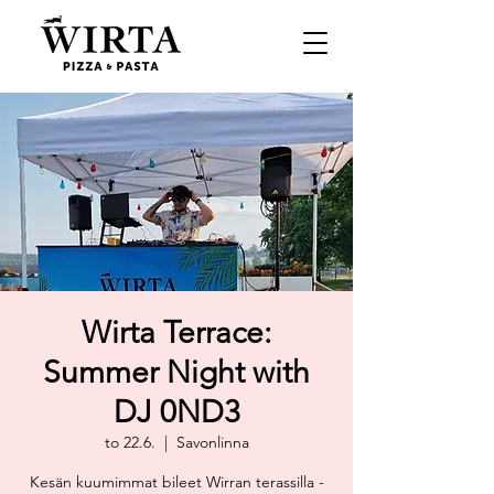
Wirta Terrace:
Summer Night with
DJ 0ND3
to 22.6.
  |  
Savonlinna
Kesän kuumimmat bileet Wirran terassilla -