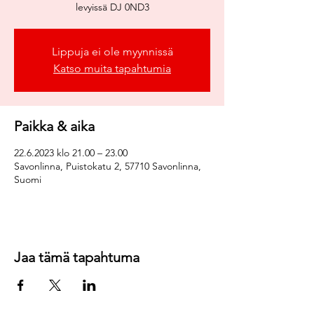
levyissä DJ 0ND3
Lippuja ei ole myynnissä
Katso muita tapahtumia
Paikka & aika
22.6.2023 klo 21.00 – 23.00
Savonlinna, Puistokatu 2, 57710 Savonlinna,
Suomi
Jaa tämä tapahtuma