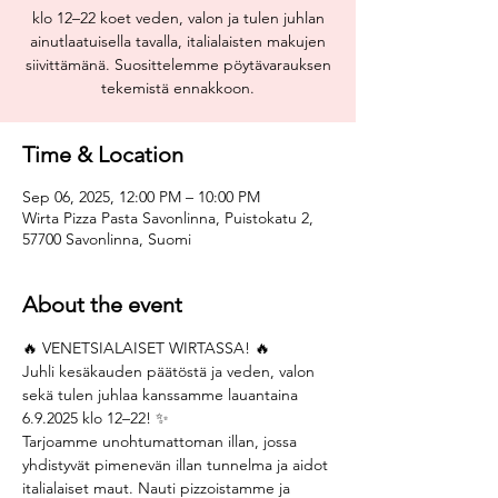
klo 12–22 koet veden, valon ja tulen juhlan
ainutlaatuisella tavalla, italialaisten makujen
siivittämänä. Suosittelemme pöytävarauksen
tekemistä ennakkoon.
Time & Location
Sep 06, 2025, 12:00 PM – 10:00 PM
Wirta Pizza Pasta Savonlinna, Puistokatu 2,
57700 Savonlinna, Suomi
About the event
🔥 VENETSIALAISET WIRTASSA! 🔥
Juhli kesäkauden päätöstä ja veden, valon 
sekä tulen juhlaa kanssamme lauantaina 
6.9.2025 klo 12–22! ✨
Tarjoamme unohtumattoman illan, jossa 
yhdistyvät pimenevän illan tunnelma ja aidot 
italialaiset maut. Nauti pizzoistamme ja 