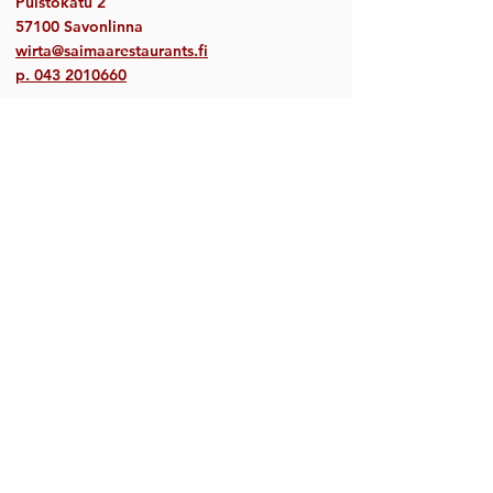
Puistokatu 2
57100 Savonlinna
wirta@saimaarestaurants.fi
p.
043 2010660
Yritys- ja ryhmämyynti:
+358 600 411 107
savonlinna@natureresort.fi
Avoinna
3-9.8 ma-to 12-19, pe-su 12-22
10-15.8 ma-la 12-19
Keittiö sulkeutuu ½ tuntia aiemmin.
Toimimme walk-in ravintolana, emme ota
vastaan pöytävarauksia.
Varaa myös majoitus
sekä aktiviteetteja
Savonlinnasta:
natureresorts.fi